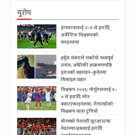
युरोप
इंग्ल्यान्डलाई २–१ ले हराउँदै
अर्जेन्टिना विश्वकपको
फाइनलमा
हर्मुज संकटले चर्कायो मध्यपूर्व
तनाव, अमेरिकी आक्रमणपछि
इरानको बहराइन–कुवेतमा
मिसाइल प्रहार
विश्वकप २०२६: पोर्चुगललाई १–
० ले हराउँदै स्पेन
क्वाटरफाइनलमा, रोनाल्डोको
विश्वकप यात्रा टुंगियो
मोरक्को पेनाल्टी सुटआउटमा
नेदरल्यान्ड्सलाई हराउँदै