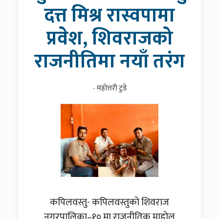
दत्त मिश्र रास्वपामा
प्रवेश, शिवराजको
राजनीतिमा नयाँ तरंग
- महोत्तरी टुडे
कपिलवस्तु- कपिलवस्तुको शिवराज
नगरपालिका–१० मा राजनीतिक माहोल