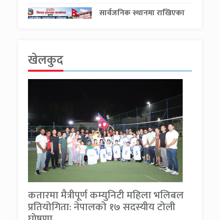
सार्वजनिक स्थानमा राखिएका
झण्डा हटाउन सुनसरी
प्रशासनको सार्वजनिक अपिल
खेलकुद
पत्रकारको परिचयपत्र बोकेर
लागुऔषध कारोबार गरेको
आरोपमा ३ जना पक्राउ
कतारमा मैत्रीपूर्ण कम्युनिटी महिला भलिबल
प्रतियोगिता: नेपालको १७ सदस्यीय टोली
घोषणा