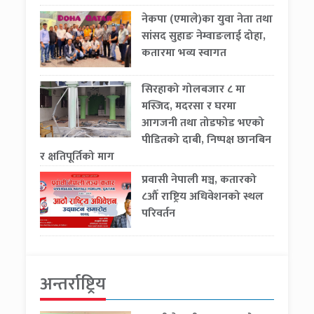
नेकपा (एमाले)का युवा नेता तथा
सांसद सुहाङ नेम्वाङलाई दोहा,
कतारमा भव्य स्वागत
सिरहाको गोलबजार ८ मा
मस्जिद, मदरसा र घरमा
आगजनी तथा तोडफोड भएको
पीडितको दाबी, निष्पक्ष छानबिन
र क्षतिपूर्तिको माग
प्रवासी नेपाली मञ्च, कतारको
८औँ राष्ट्रिय अधिवेशनको स्थल
परिवर्तन
अन्तर्राष्ट्रिय