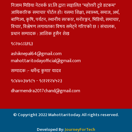
निजाम मिडिया नेटवर्क प्रा.लि द्वारा सञ्चालित "महोत्तरी टुडे डटकम"
आधिकारिक समाचार पोर्टल हो। यसमा शिक्षा, स्वास्थ्य, समाज, अर्थ,
बाणिज्य, कृषि, पर्यटन, स्थानीय सरकार, मनोरञ्जन, भिडियो, समाचार,
विचार, विश्लेषण लगायतका विषय समेट्ने गरिएको छ । संचालक,
प्रधान सम्पादक : आशिक हुसैन शेख
९८२७८८६१६३
ashiknepal64@gmail.com
mahottaritodayofficial@gmail.com
सम्पादक :- धर्मेन्द्र कुमार यादव
९८४४०३७९८५ - ९८१२१२४५२३
dharmendra2017chand@gmail.com
© Copyright 2022 Mahottaritoday. All rights reserved.
Developed By:
JourneyForTech