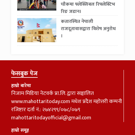
चौकमा फ्लेक्सिबल रिफ्लेक्टिभ
रिङ जडान।
कतारस्थित नेपाली
राजदूतावासद्वारा विशेष अनुरोध
।
फेसबुक पेज
हाम्रो बारेमा
निजाम मिडिया नेटवर्क प्रा.लि. द्वारा सञ्चालित
www.mahottaritoday.com मधेश प्रदेेेश महोत्तरी कम्पनी
रजिष्टार दर्ता नं.: २७४२९९/०७८/०७९
mahottaritodayofficial@gmail.com
हाम्रो समूह