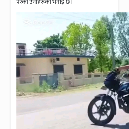
परेको उनीहरूको भनाइ छ।