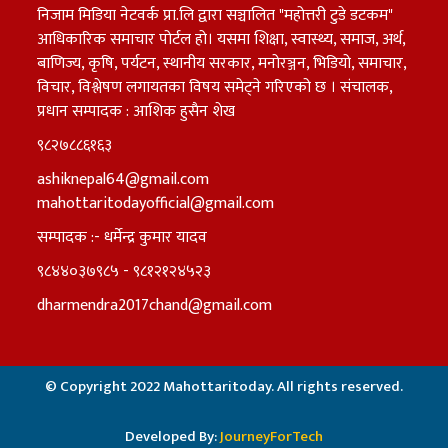
निजाम मिडिया नेटवर्क प्रा.लि द्वारा सञ्चालित "महोत्तरी टुडे डटकम"
आधिकारिक समाचार पोर्टल हो। यसमा शिक्षा, स्वास्थ्य, समाज, अर्थ,
बाणिज्य, कृषि, पर्यटन, स्थानीय सरकार, मनोरञ्जन, भिडियो, समाचार,
विचार, विश्लेषण लगायतका विषय समेट्ने गरिएको छ । संचालक,
प्रधान सम्पादक : आशिक हुसैन शेख
९८२७८८६१६३
ashiknepal64@gmail.com
mahottaritodayofficial@gmail.com
सम्पादक :- धर्मेन्द्र कुमार यादव
९८४४०३७९८५ - ९८१२१२४५२३
dharmendra2017chand@gmail.com
© Copyright 2022 Mahottaritoday. All rights reserved.
Developed By:
JourneyForTech