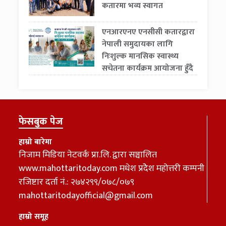
कतारमा भव्य स्वागत
एनआरएनए एनसीसी कतारद्वारा
नेपाली समुदायका लागि
निःशुल्क मानसिक स्वास्थ्य
सचेतना कार्यक्रम आयोजना हुँदै
फेसबुक पेज
हाम्रो बारेमा
निजाम मिडिया नेटवर्क प्रा.लि. द्वारा सञ्चालित
www.mahottaritoday.com मधेश प्रदेेेश महोत्तरी कम्पनी
रजिष्टार दर्ता नं.: २७४२९९/०७८/०७९
mahottaritodayofficial@gmail.com
हाम्रो समूह