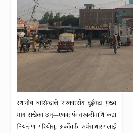
स्थानीय बासिन्दाले सरकारसँग दुईवटा मुख्य
माग राखेका छन्—एकातर्फ तस्करीमाथि कडा
नियन्त्रण गरियोस्, अर्कोतर्फ सर्वसाधारणलाई