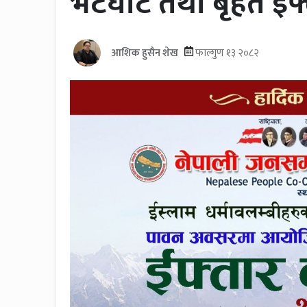
भेटघाट तथा बृहत इफ्ता
आशिक हुसैन शेख
फाल्गुण १३ २०८२