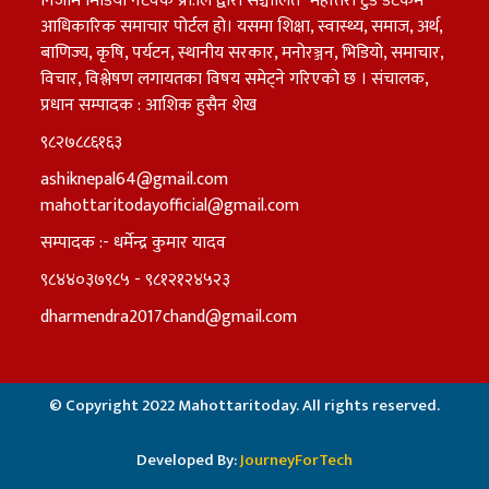
निजाम मिडिया नेटवर्क प्रा.लि द्वारा सञ्चालित "महोत्तरी टुडे डटकम"
आधिकारिक समाचार पोर्टल हो। यसमा शिक्षा, स्वास्थ्य, समाज, अर्थ,
बाणिज्य, कृषि, पर्यटन, स्थानीय सरकार, मनोरञ्जन, भिडियो, समाचार,
विचार, विश्लेषण लगायतका विषय समेट्ने गरिएको छ । संचालक,
प्रधान सम्पादक : आशिक हुसैन शेख
९८२७८८६१६३
ashiknepal64@gmail.com
mahottaritodayofficial@gmail.com
सम्पादक :- धर्मेन्द्र कुमार यादव
९८४४०३७९८५ - ९८१२१२४५२३
dharmendra2017chand@gmail.com
© Copyright 2022 Mahottaritoday. All rights reserved.
Developed By:
JourneyForTech