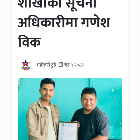
शाखाको सूचना
अधिकारीमा गणेश
विक
महोत्तरी टुडे
जेठ ५ २०८२