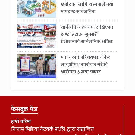
छनोटका लागि रास्वपाले नयाँ
मापदण्ड सार्वजनिक
सार्वजनिक स्थानमा राखिएका
झण्डा हटाउन सुनसरी
प्रशासनको सार्वजनिक अपिल
पत्रकारको परिचयपत्र बोकेर
लागुऔषध कारोबार गरेको
आरोपमा ३ जना पक्राउ
फेसबुक पेज
हाम्रो बारेमा
निजाम मिडिया नेटवर्क प्रा.लि. द्वारा सञ्चालित